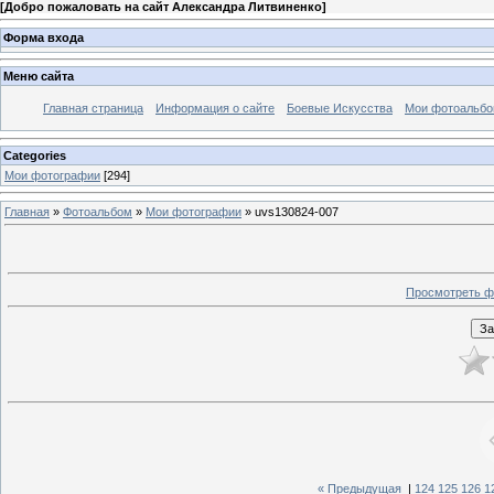
[
Добро пожаловать на сайт Александра Литвиненко
]
Форма входа
Меню сайта
Главная страница
Информация о сайте
Боевые Искусства
Мои фотоальб
Categories
Мои фотографии
[294]
Главная
»
Фотоальбом
»
Мои фотографии
» uvs130824-007
Просмотреть ф
« Предыдущая
|
124
125
126
1