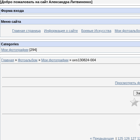
[
Добро пожаловать на сайт Александра Литвиненко
]
Форма входа
Меню сайта
Главная страница
Информация о сайте
Боевые Искусства
Мои фотоальб
Categories
Мои фотографии
[294]
Главная
»
Фотоальбом
»
Мои фотографии
» uvs130824-004
Просмотреть ф
« Предыдущая
|
125
126
127
1