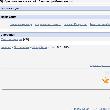
[
Добро пожаловать на сайт Александра Литвиненко
]
Форма входа
Меню сайта
Главная страница
Информация о сайте
Боевые Искусства
Мои фотоальб
Categories
Мои фотографии
[294]
Главная
»
Фотоальбом
»
Моя работа
» uvs130818-015
Просмотреть ф
« Предыдущая
|
162
163
164
1