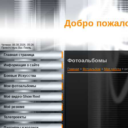
Добро пожало
Четверг, 06.08.2026, 05:26
Приветствую Вас
Гость
Главная страница
Фотоальбомы
Информация о сайте
Главная
»
Фотоальбом
»
Моя работа
» uv
Боевые Искусства
Мои фотоальбомы
Моё видео-Show Reеl
Моё резюме
Телепроекты
Партнёры и коллеги