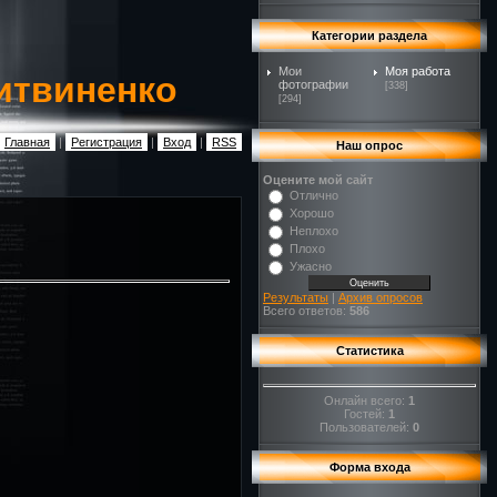
Категории раздела
Мои
Моя работа
итвиненко
фотографии
[338]
[294]
Главная
|
Регистрация
|
Вход
|
RSS
Наш опрос
Оцените мой сайт
Отлично
Хорошо
Неплохо
Плохо
Ужасно
Результаты
|
Архив опросов
Всего ответов:
586
Статистика
Онлайн всего:
1
Гостей:
1
Пользователей:
0
Форма входа