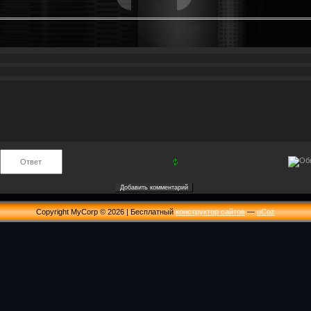
Copyright MyCorp © 2026
|
Бесплатный
конструктор сайтов
—
uCoz