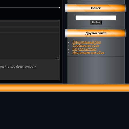
Поиск
Друзья сайта
Официальный блог
Сообщество uCoz
FAQ по системе
Инструкции для uCoz