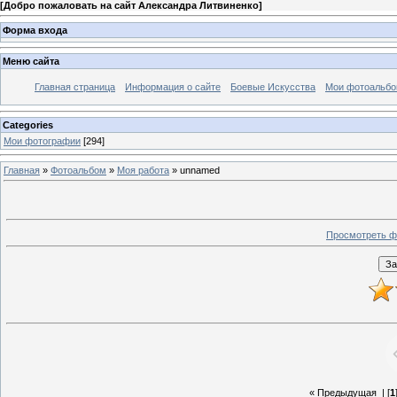
[
Добро пожаловать на сайт Александра Литвиненко
]
Форма входа
Меню сайта
Главная страница
Информация о сайте
Боевые Искусства
Мои фотоальб
Categories
Мои фотографии
[294]
Главная
»
Фотоальбом
»
Моя работа
» unnamed
Просмотреть ф
« Предыдущая
| [
1