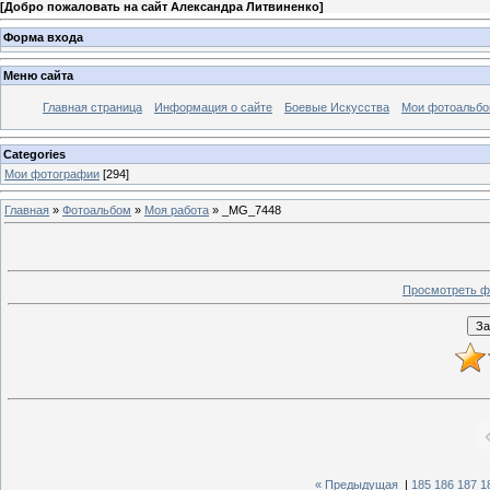
[
Добро пожаловать на сайт Александра Литвиненко
]
Форма входа
Меню сайта
Главная страница
Информация о сайте
Боевые Искусства
Мои фотоальб
Categories
Мои фотографии
[294]
Главная
»
Фотоальбом
»
Моя работа
» _MG_7448
Просмотреть ф
« Предыдущая
|
185
186
187
1