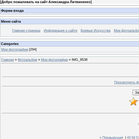
[
Добро пожаловать на сайт Александра Литвиненко
]
Форма входа
Меню сайта
Главная страница
Информация о сайте
Боевые Искусства
Мои фотоальб
Categories
Мои фотографии
[294]
Главная
»
Фотоальбом
»
Мои фотографии
» IMG_8538
Просмотреть ф
« Предыдущая
|
49
50
5