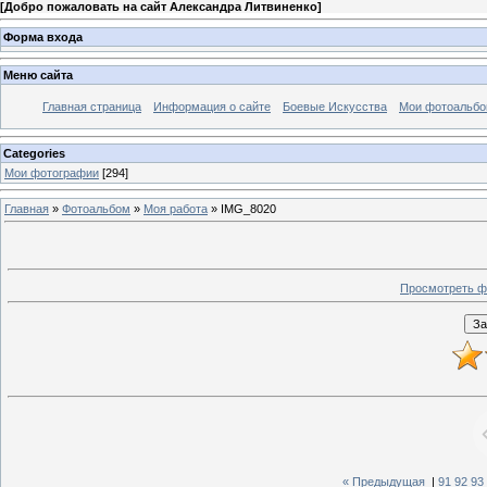
[
Добро пожаловать на сайт Александра Литвиненко
]
Форма входа
Меню сайта
Главная страница
Информация о сайте
Боевые Искусства
Мои фотоальб
Categories
Мои фотографии
[294]
Главная
»
Фотоальбом
»
Моя работа
» IMG_8020
Просмотреть ф
« Предыдущая
|
91
92
93