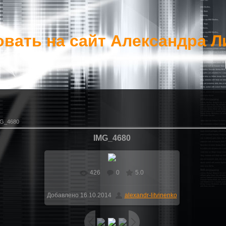
вать на сайт Александра Л
MG_4680
IMG_4680
426
0
5.0
В реальном размере
440x709
/ 76.0Kb
Добавлено
16.10.2014
alexandr-litvinenko