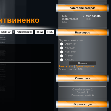
Категории раздела
Мои
Моя работа
итвиненко
фотографии
[338]
[294]
Главная
|
Регистрация
|
Вход
|
RSS
Наш опрос
Оцените мой сайт
Отлично
Хорошо
Неплохо
Плохо
Ужасно
Результаты
|
Архив опросов
Всего ответов:
586
Статистика
Онлайн всего:
1
Гостей:
1
Пользователей:
0
Форма входа