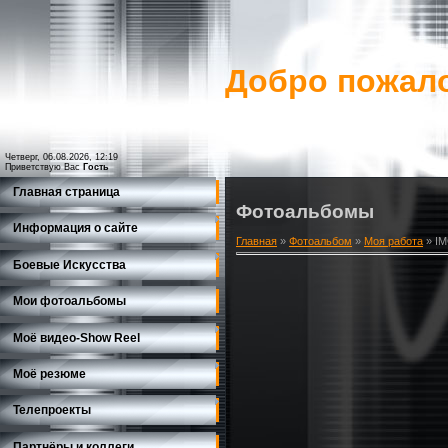
Добро пожало
Четверг, 06.08.2026, 12:19
Приветствую Вас
Гость
Главная страница
Фотоальбомы
Информация о сайте
Главная
»
Фотоальбом
»
Моя работа
» I
Боевые Искусства
Мои фотоальбомы
Моё видео-Show Reеl
Моё резюме
Телепроекты
Партнёры и коллеги