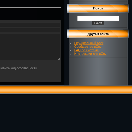
Поиск
Друзья сайта
Официальный блог
Сообщество uCoz
FAQ по системе
Инструкции для uCoz