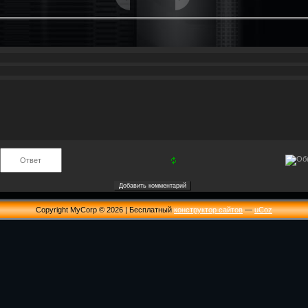
Copyright MyCorp © 2026
|
Бесплатный
конструктор сайтов
—
uCoz