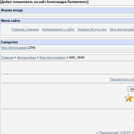
[
Добро пожаловать на сайт Александра Литвиненко
]
Форма входа
Меню сайта
Главная страница
Информация о сайте
Боевые Искусства
Мои фотоальб
Categories
Мои фотографии
[294]
Главная
»
Фотоальбом
»
Мои фотографии
» IMG_4645
Просмотреть ф
« Предыдущая
|
68
69
7