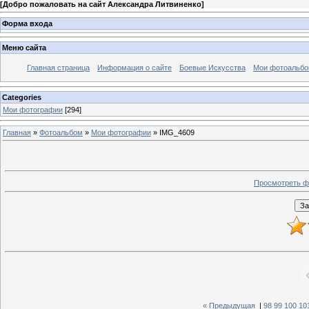
[
Добро пожаловать на сайт Александра Литвиненко
]
Форма входа
Меню сайта
Главная страница
Информация о сайте
Боевые Искусства
Мои фотоальб
Categories
Мои фотографии
[294]
Главная
»
Фотоальбом
»
Мои фотографии
» IMG_4609
Просмотреть ф
« Предыдущая
|
98
99
100
10