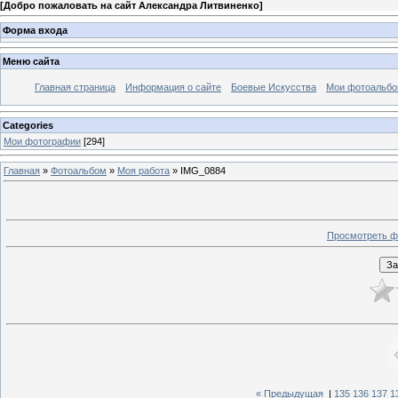
[
Добро пожаловать на сайт Александра Литвиненко
]
Форма входа
Меню сайта
Главная страница
Информация о сайте
Боевые Искусства
Мои фотоальб
Categories
Мои фотографии
[294]
Главная
»
Фотоальбом
»
Моя работа
» IMG_0884
Просмотреть ф
« Предыдущая
|
135
136
137
1