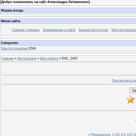
[
Добро пожаловать на сайт Александра Литвиненко
]
Форма входа
Меню сайта
Главная страница
Информация о сайте
Боевые Искусства
Мои фотоальб
Categories
Мои фотографии
[294]
Главная
»
Фотоальбом
»
Моя работа
» DSC_2457
Просмотреть ф
« Предыдущая
|
118
119
120
1