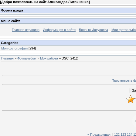
[
Добро пожаловать на сайт Александра Литвиненко
]
Форма входа
Меню сайта
Главная страница
Информация о сайте
Боевые Искусства
Мои фотоальб
Categories
Мои фотографии
[294]
Главная
»
Фотоальбом
»
Моя работа
» DSC_2412
Просмотреть ф
« Предыдущая
|
122
123
124
1