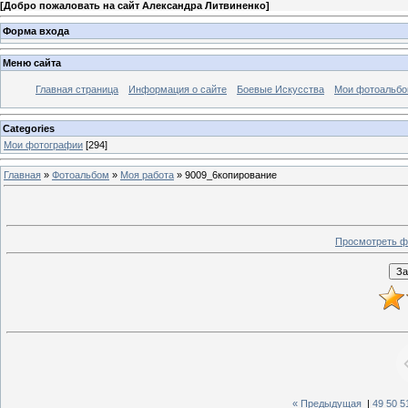
[
Добро пожаловать на сайт Александра Литвиненко
]
Форма входа
Меню сайта
Главная страница
Информация о сайте
Боевые Искусства
Мои фотоальб
Categories
Мои фотографии
[294]
Главная
»
Фотоальбом
»
Моя работа
» 9009_6копирование
Просмотреть ф
« Предыдущая
|
49
50
5