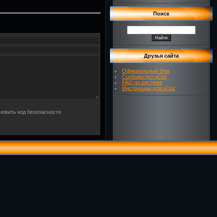
Поиск
Друзья сайта
Официальный блог
Сообщество uCoz
FAQ по системе
Инструкции для uCoz