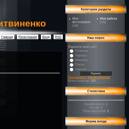
Категории раздела
Мои
Моя работа
итвиненко
фотографии
[338]
[294]
Главная
|
Регистрация
|
Вход
|
RSS
Наш опрос
Оцените мой сайт
Отлично
Хорошо
Неплохо
Плохо
Ужасно
Результаты
|
Архив опросов
Всего ответов:
586
Статистика
Онлайн всего:
1
Гостей:
1
Пользователей:
0
Форма входа