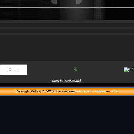
Copyright MyCorp © 2026
|
Бесплатный
конструктор сайтов
—
uCoz