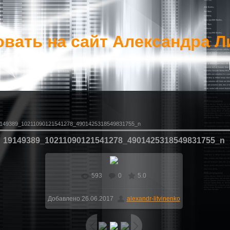
вать на сайт Александра Л
149389_10211090121541278_4901425318549831755_n
19149389_10211090121541278_4901425318549831755_n
593
0
5.0
В реальном размере
718x960
/
Добавлено
26.06.2017
alexandr-litvinenko
124.9Kb