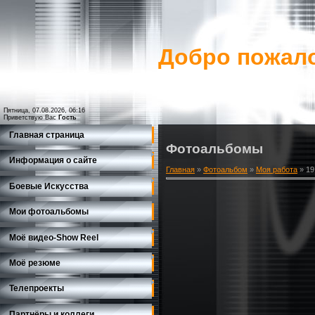
Добро пожало
Пятница, 07.08.2026, 06:16
Приветствую Вас
Гость
Главная страница
Фотоальбомы
Информация о сайте
Главная
»
Фотоальбом
»
Моя работа
» 19
Боевые Искусства
Мои фотоальбомы
Моё видео-Show Reеl
Моё резюме
Телепроекты
Партнёры и коллеги