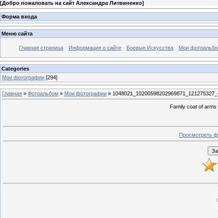
[
Добро пожаловать на сайт Александра Литвиненко
]
Форма входа
Меню сайта
Главная страница
Информация о сайте
Боевые Искусства
Мои фотоальб
Categories
Мои фотографии
[294]
Главная
»
Фотоальбом
»
Мои фотографии
» 1048021_10200598202969871_121275327_
Family coat of arms
Просмотреть ф