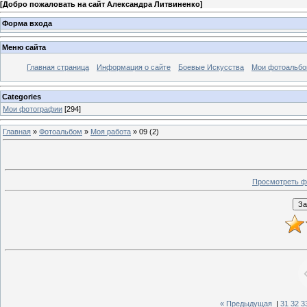
[
Добро пожаловать на сайт Александра Литвиненко
]
Форма входа
Меню сайта
Главная страница
Информация о сайте
Боевые Искусства
Мои фотоальб
Categories
Мои фотографии
[294]
Главная
»
Фотоальбом
»
Моя работа
» 09 (2)
Просмотреть ф
« Предыдущая
|
31
32
3