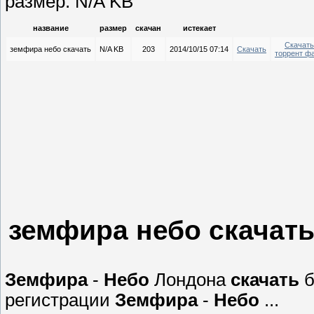
размер: N/A KB
название
размер
скачан
истекает
Скачать
земфира небо скачать
N/A KB
203
2014/10/15 07:14
Скачать
торрент ф
земфира небо скачат
Земфира
-
Небо
Лондона
скачать
б
регистрации
Земфира
-
Небо
...