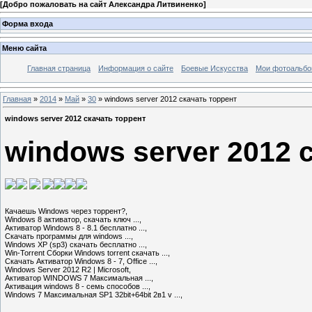
[
Добро пожаловать на сайт Александра Литвиненко
]
Форма входа
Меню сайта
Главная страница
Информация о сайте
Боевые Искусства
Мои фотоальб
Главная
»
2014
»
Май
»
30
» windows server 2012 скачать торрент
windows server 2012 скачать торрент
windows server 2012 
Качаешь Windows через торрент?,

Windows 8 активатор, скачать ключ ...,

Активатор Windows 8 - 8.1 бесплатно ...,

Скачать программы для windows ...,

Windows XP (sp3) скачать бесплатно ...,

Win-Torrent Сборки Windows torrent скачать ...,

Скачать Активатор Windows 8 - 7, Office ...,

Windows Server 2012 R2 | Microsoft,

Активатор WINDOWS 7 Максимальная ...,

Активация windows 8 - семь способов ...,

Windows 7 Максимальная SP1 32bit+64bit 2в1 v ...,