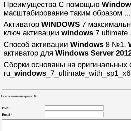
Преимущества С помощью
Window
масштабирование таким образом ...
Активатор
WINDOWS
7 максимальна
ключ активации
windows
7 ultimate .
Cпособ активации
Windows
8 №1.
активатор для
Windows
Server
201
Сборки основаны на оригинальных 
ru_
windows
_7_ultimate_with_sp1_x6
Всего комментариев
:
0
Имя *:
Email *: