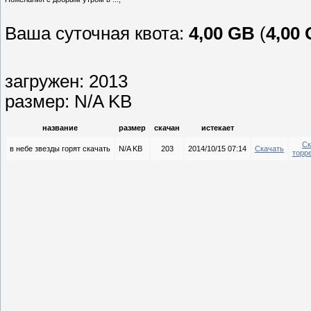
Ваша суточная квота:
4,00 GB
(
4,00
загружен: 2013
размер: N/A KB
название
размер
скачан
истекает
Ск
в небе звезды горят скачать
N/A KB
203
2014/10/15 07:14
Скачать
торр