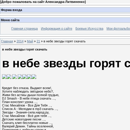
[
Добро пожаловать на сайт Александра Литвиненко
]
Форма входа
Меню сайта
Главная страница
Информация о сайте
Боевые Искусства
Мои фотоальб
Главная
»
2014
»
Май
»
21
» в небе звезды горят скачать
в небе звезды горят скачать
в небе звезды горят 
Кредит без отказа. Выдают всем!,

Хотите наблюдать звёздное небо?,

Живи без астмы дыши полной грудью,

DJ Smash - В небе птица скачать ...,

План-конспект урока ...,

Стас Михайлов - Все Для Тебя ...,

Список А - Мелодии в mp3 скачать ...,

Звезды - Знания-сила.народ.ру,

Стас Михайлов - Всё для тебя ...,

Детские новогодние песни ...,

Cкачать клип бесплатно новые ...,

Валерий Демин. Тайны вселенной,

Пожелания с добрым утром в ...,