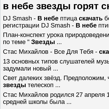
в небе звезды горят с
DJ Smash -
В
небе
птица
скачать
б
регистрации DJ Smash -
В
небе
пти
План-конспект урока природоведени
по теме "
Звезды
...
Стас Михайлов - Все Для Тебя -
ск
13 основных типов слушателей музы
задумали новый ...
Свет далеких звёзд. Предположим, 
звезды
телескоп ...
Стас Михайлов родился 27 апреля 
средней школы была ...