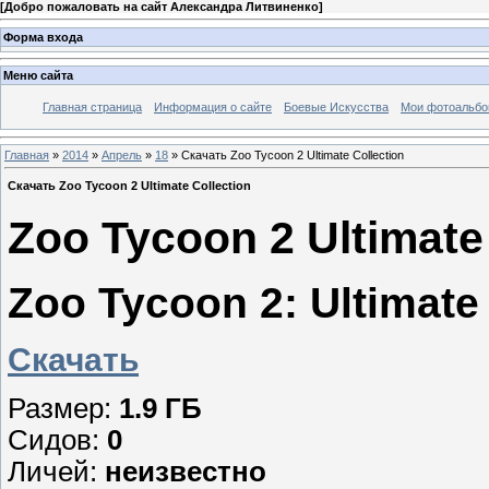
[
Добро пожаловать на сайт Александра Литвиненко
]
Форма входа
Меню сайта
Главная страница
Информация о сайте
Боевые Искусства
Мои фотоальб
Главная
»
2014
»
Апрель
»
18
» Скачать Zoo Tycoon 2 Ultimate Collection
Скачать Zoo Tycoon 2 Ultimate Collection
Zoo Tycoon 2 Ultimate
Zoo Tycoon 2: Ultimate
Скачать
Размер:
1.9 ГБ
Сидов:
0
Личей:
неизвестно