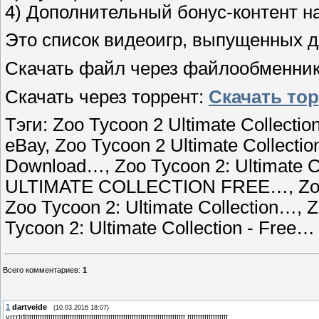
4) Дополнительный бонус-контент н
Это список видеоигр, выпущенных дл
Скачать файл через файлообменни
Скачать через торрент:
Скачать то
Тэги: Zoo Tycoon 2 Ultimate Collection 
eBay, Zoo Tycoon 2 Ultimate Collection
Download…, Zoo Tycoon 2: Ultimate 
ULTIMATE COLLECTION FREE…, Zoo Ty
Zoo Tycoon 2: Ultimate Collection…, Z
Tycoon 2: Ultimate Collection - Free…
Всего комментариев
:
1
1
dartveide
(10.03.2016 18:07)
yrrrtdttttttttttttttttttttttttttttttttttttttttttttttttttttttttttttttttttttttttttt ttttttttttttttttttt