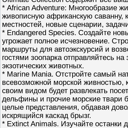
* African Adventure: Многообразие 
живописную африканскую саванну, к
местностей, новые сценарии, задач
* Endangered Species. Создайте но
угрожает полное исчезновение. Стр
маршруты для автоэкскурсий и возво
гостями зоопарка отправляйтесь на
экзотических животных.
* Marine Mania. Отстройте самый н
всевозможной морской живностью, 
своим видом будет развлекать посет
дельфины и прочие морские твари б
целые представления, обдавая дов
искрящийся каскад брызг.
* Extinct Animals. Изучайте останк