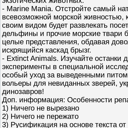
экзотических животных.
- Marine Mania. Отстройте самый н
всевозможной морской живностью, 
своим видом будет развлекать посет
дельфины и прочие морские твари б
целые представления, обдавая дов
искрящийся каскад брызг.
- Extinct Animals. Изучайте останк
эксперименты в специальной исслед
особый уход за выведенными питом
вольеры для невиданных зверей, ук
динозавров!
Доп. информация: Особенности реп
1) Ничего не вырезано
2) Ничего не пережато
3) Русификация на основе текста от 