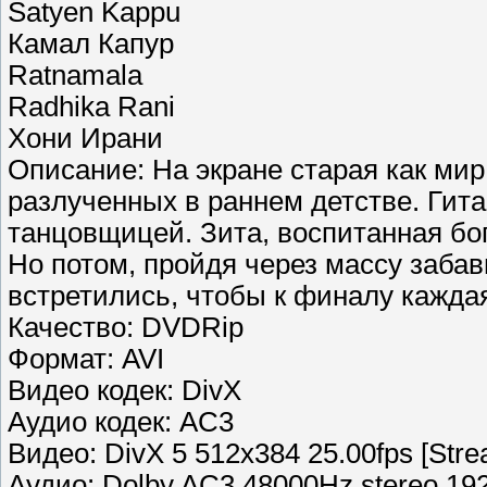
Satyen Kappu
Камал Капур
Ratnamala
Radhika Rani
Хони Ирани
Описание: На экране старая как мир
разлученных в раннем детстве. Гит
танцовщицей. Зита, воспитанная бо
Но потом, пройдя через массу заба
встретились, чтобы к финалу кажда
Качество: DVDRip
Формат: AVI
Видео кодек: DivX
Аудио кодек: AC3
Видео: DivX 5 512x384 25.00fps [Str
Аудио: Dolby AC3 48000Hz stereo 192