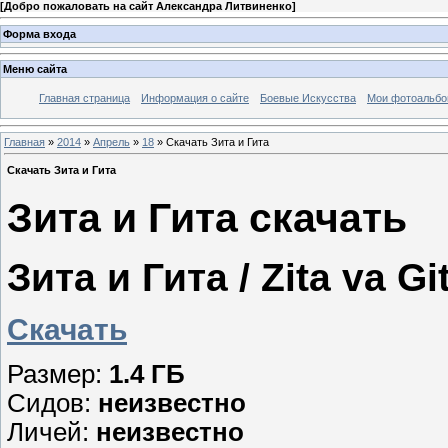
[
Добро пожаловать на сайт Александра Литвиненко
]
Форма входа
Меню сайта
Главная страница
Информация о сайте
Боевые Искусства
Мои фотоальб
Главная
»
2014
»
Апрель
»
18
» Скачать Зита и Гита
Скачать Зита и Гита
Зита и Гита скачать
Зита и Гита / Zita va Git
Скачать
Размер:
1.4 ГБ
Сидов:
неизвестно
Личей:
неизвестно