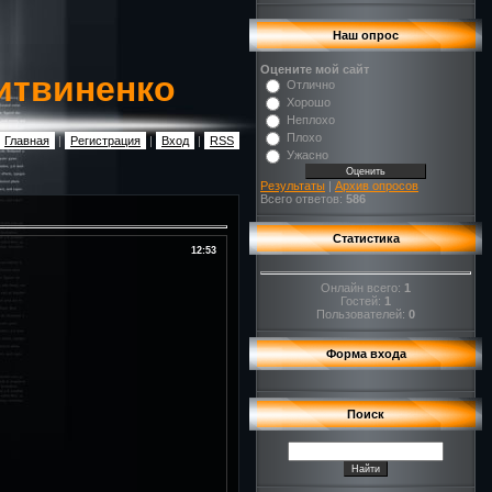
Наш опрос
Оцените мой сайт
итвиненко
Отлично
Хорошо
Неплохо
Плохо
Главная
|
Регистрация
|
Вход
|
RSS
Ужасно
Результаты
|
Архив опросов
Всего ответов:
586
Статистика
12:53
Онлайн всего:
1
Гостей:
1
Пользователей:
0
Форма входа
Поиск