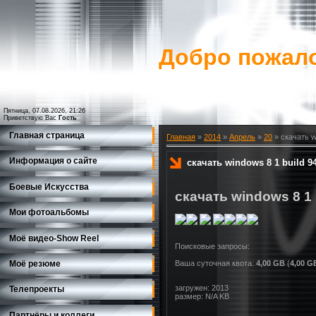
Добро пожало
Пятница, 07.08.2026, 21:26
Приветствую Вас
Гость
Главная страница
Главная
»
2014
»
Апрель
»
20
» скачать w
Информация о сайте
скачать windows 8 1 build 9
Боевые Искусства
скачать windows 8 1 
Мои фотоальбомы
Моё видео-Show Reеl
Моё резюме
Ваша суточная квота:
4,00 GB
(
4,00 G
загружен: 2013
Телепроекты
размер: N/A KB
Партнёры и коллеги