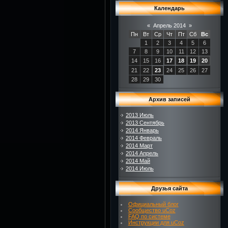
Календарь
«
Апрель 2014
»
Пн
Вт
Ср
Чт
Пт
Сб
Вс
1
2
3
4
5
6
7
8
9
10
11
12
13
14
15
16
17
18
19
20
21
22
23
24
25
26
27
28
29
30
Архив записей
2013 Июль
2013 Сентябрь
2014 Январь
2014 Февраль
2014 Март
2014 Апрель
2014 Май
2014 Июль
Друзья сайта
Официальный блог
Сообщество uCoz
FAQ по системе
Инструкции для uCoz