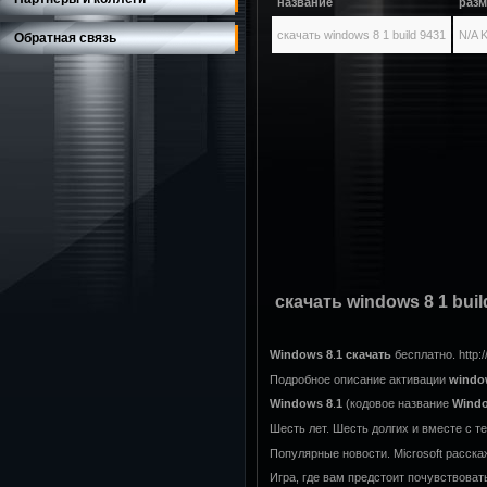
название
разм
скачать windows 8 1 build 9431
N/A 
Обратная связь
скачать windows 8 1 buil
Windows
8
.
1
скачать
бесплатно. http:/
Подробное описание активации
windo
Windows
8
.
1
(кодовое название
Wind
Шесть лет. Шесть долгих и вместе с т
Популярные новости. Microsoft расска
Игра, где вам предстоит почувствоват