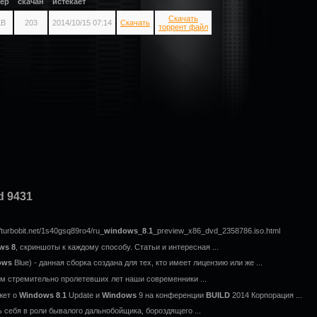
ер
скачан
истекает
Скачать
KB
203
2014/10/15 07:14
Скачать
торрент файл
d 9431
/turbobit.net/1s40gsq89ro4/ru_
windows
_
8
.
1
_preview_x86_dvd_2358786.iso.html
ws
8
, скриншоты к каждому способу. Статьи и интересная ...
ows
Blue) - данная сборка создана для тех, кто имеет лицензию или же ...
ем стремительно пролетевших лет наши современники ...
жет о
Windows
8
.
1
Update и
Windows
9 на конференции
BUILD
2014 Корпорация ...
ь себя в роли бывалого дальнобойщика, бороздящего ...