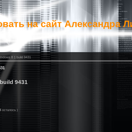
вать на сайт Александра Л
indows 8 1 build 9431
431
build 9431
B
осталось )