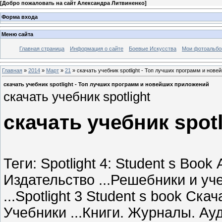
[
Добро пожаловать на сайт Александра Литвиненко
]
Форма входа
Меню сайта
Главная страница
Информация о сайте
Боевые Искусства
Мои фотоальб
Главная
»
2014
»
Март
»
21
» скачать учебник spotlight - Топ лучших программ и нов
скачать учебник spotlight - Топ лучших программ и новейших приложений
скачать учебник spotlight
скачать учебник spotl
Теги: Spotlight 4: Student s Book
Издательство ...Решебники и уч
...Spotlight 3 Student s book С
Учебники ...Книги. Журналы. Ауд