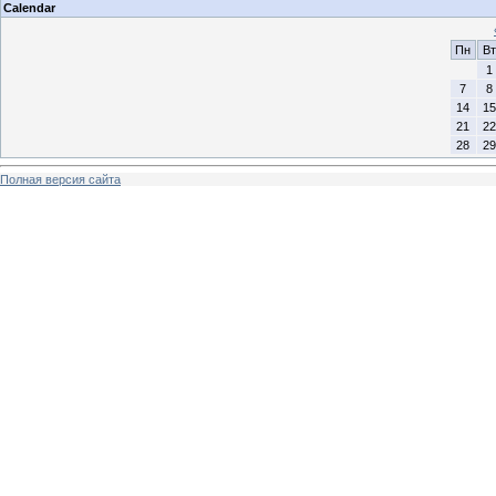
Calendar
Пн
Вт
1
7
8
14
15
21
22
28
29
Полная версия сайта