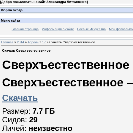
[
Добро пожаловать на сайт Александра Литвиненко
]
Форма входа
Меню сайта
Главная страница
Информация о сайте
Боевые Искусства
Мои фотоальб
Главная
»
2014
»
Апрель
»
17
» Скачать Сверхъестественное
Скачать Сверхъестественное
Сверхъестественное 
Сверхъестественное 
Скачать
Размер:
7.7 ГБ
Сидов:
29
Личей:
неизвестно