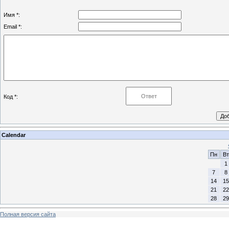
Имя *:
Email *:
Код *:
Calendar
Пн
Вт
1
7
8
14
15
21
22
28
29
Полная версия сайта