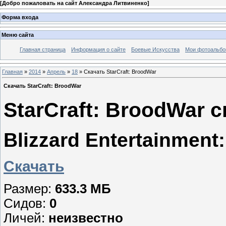
[
Добро пожаловать на сайт Александра Литвиненко
]
Форма входа
Меню сайта
Главная страница
Информация о сайте
Боевые Искусства
Мои фотоальб
Главная
»
2014
»
Апрель
»
18
» Скачать StarCraft: BroodWar
Скачать StarCraft: BroodWar
StarCraft: BroodWar 
Blizzard Entertainment:
Скачать
Размер:
633.3 МБ
Сидов:
0
Личей:
неизвестно