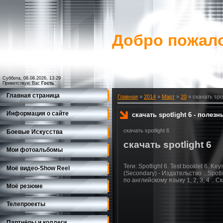
Добро пожало
Суббота, 08.08.2026, 13:29
Приветствую Вас
Гость
Главная страница
Главная
»
2014
»
Март
»
20
» скачать spo
Информация о сайте
скачать spotlight 6 - поле
скачать spotlight 6
Боевые Искусства
скачать spotlight 6
Мои фотоальбомы
Теги: Spotlight 6. Test booklet 6. K
Моё видео-Show Reеl
(Secondary) - Издательство ...Spotl
по английскому языку 1, 2, 3, 4 ...
Моё резюме
Телепроекты
Партнёры и коллеги