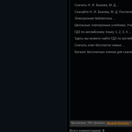
Скачать Н. И. Быкова, М. Д ...
Скачайте Н. И. Быкова, М. Д. Поспелов
Электронная библиотека ...
Школьные электронные учебники, Учеб
ГДЗ по английскому языку 1, 2, 3, 4 ...
Здесь вы можете найти ГДЗ по английско
Cкачать клип бесплатно новые ...
Каталог бесплатных клипов для скачи
Просмотров
:
760
|
Добавил
:
alexandr-litvinenko
|
Всего комментариев
:
0