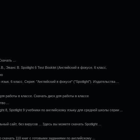
Скачать ...
., Эванс В. Spotlight 6 Test Booklet (Английский в фокусе. 6 класс.
но
й язык. 6 класс. Серия: "Английский в фокусе" ("Spotlight"). Издательства ...
к для работы в классе. Скачать диск для работы в классе
во ...
potlight 8, Spotlight 9 учебники по английскому языку для средней школы серии ...
ьный сайт, без вирусов ... Здесь вы можете скачать Spotlight ...
 скачать 110 книг с готовыми заданиями по английскому ...