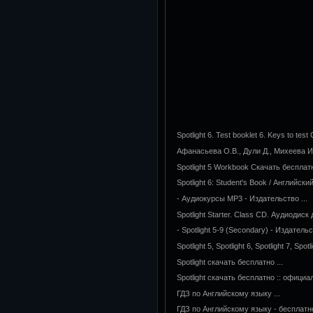
Spotlight 6. Test booklet 6. Keys to test 
Афанасьева О.В., Дули Д., Михеева И.В
Spotlight 5 Workbook Скачать бесплат
Spotlight 6: Student's Book / Английски
- Аудиокурсы MP3 - Издательство ...
Spotlight Starter. Class CD. Аудиодис
- Spotlight 5-9 (Secondary) - Издательст
Spotlight 5, Spotlight 6, Spotlight 7, S
Spotlight скачать бесплатно ...
Spotlight скачать бесплатно :: официал
ГДЗ по Английскому языку ...
ГДЗ по Английскому языку - бесплатно