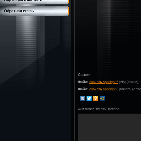
Обратная связь
Ссылки
Файл:
скачать spotlight 6
[zip] (архив)
Файл:
скачать spotlight 6
[torrent] (с т
Для поднятия настроения: