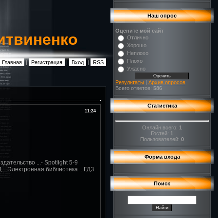
Наш опрос
Оцените мой сайт
итвиненко
Отлично
Хорошо
Неплохо
Плохо
Главная
|
Регистрация
|
Вход
|
RSS
Ужасно
Результаты
|
Архив опросов
Всего ответов:
586
Статистика
11:24
Онлайн всего:
1
Гостей:
1
Пользователей:
0
Форма входа
здательство ...- Spotlight 5-9
Д ...Электронная библиотека ...ГДЗ
Поиск