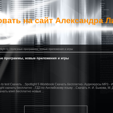
вать на сайт Александра Л
tlight 6 - полезные программы, новые приложения и игры
зные программы, новые приложения и игры
eys to test Скачать ...Spotlight 5 Workbook Скачать бесплатно- Аудиокурсы MP3 - И
ight скачать бесплатно ...ГДЗ по Английскому языку ...Скачать Н. И. Быкова, М. 
Cкачать клип бесплатно новые ...