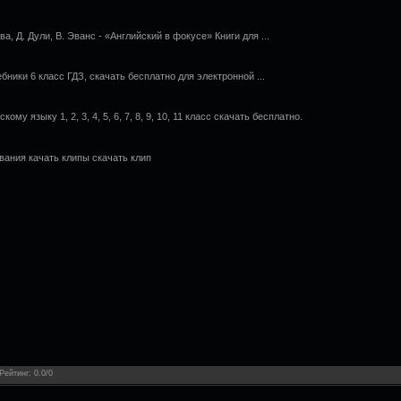
а, Д. Дули, В. Эванс - «Английский в фокусе» Книги для ...
ники 6 класс ГДЗ, скачать бесплатно для электронной ...
му языку 1, 2, 3, 4, 5, 6, 7, 8, 9, 10, 11 класс скачать бесплатно.
вания качать клипы скачать клип
Рейтинг
:
0.0
/
0