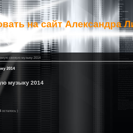
вать на сайт Александра Л
самую свежую музыку 2014
ку 2014
ую музыку 2014
B
осталось )