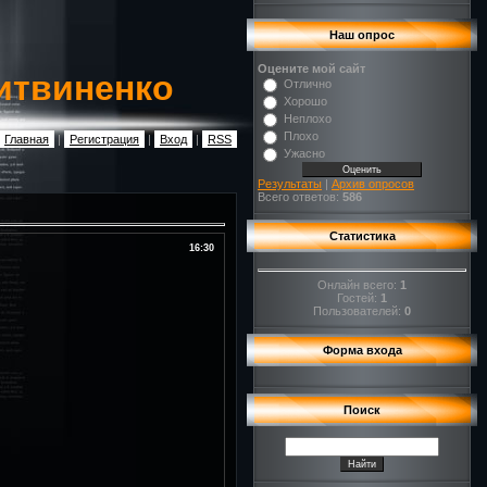
Наш опрос
Оцените мой сайт
итвиненко
Отлично
Хорошо
Неплохо
Плохо
Главная
|
Регистрация
|
Вход
|
RSS
Ужасно
Результаты
|
Архив опросов
Всего ответов:
586
Статистика
16:30
Онлайн всего:
1
Гостей:
1
Пользователей:
0
Форма входа
Поиск