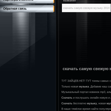
название
скачать самую свежую музыку 2014
Обратная связь
скачать самую свежую 
ТУТ ЗАЙЦЕВ.НЕТ! ТУТ тонны самых св
Только новая
музыка
. Добавив наш сай
Музыкальный портал новинок mp3, ал
Скачать
и послушать онлайн новую и
Скачать
бесплатно
музыку
, новая
му
В наше тяжёлое время найти популяр