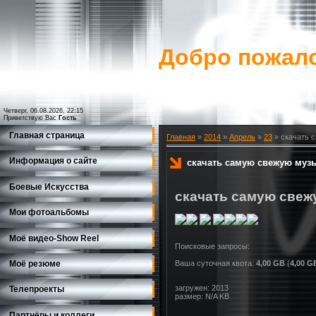
Добро пожало
Четверг, 06.08.2026, 22:15
Приветствую Вас
Гость
Главная страница
Главная
»
2014
»
Апрель
»
23
» скачать 
Информация о сайте
скачать самую свежую музы
Боевые Искусства
скачать самую свеж
Мои фотоальбомы
Моё видео-Show Reеl
Моё резюме
Ваша суточная квота:
4,00 GB
(
4,00 G
загружен: 2013
Телепроекты
размер: N/A KB
Партнёры и коллеги