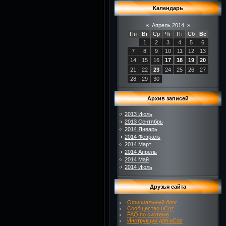
Календарь
«
Апрель 2014
»
Пн
Вт
Ср
Чт
Пт
Сб
Вс
1
2
3
4
5
6
7
8
9
10
11
12
13
14
15
16
17
18
19
20
21
22
23
24
25
26
27
28
29
30
Архив записей
2013 Июль
2013 Сентябрь
2014 Январь
2014 Февраль
2014 Март
2014 Апрель
2014 Май
2014 Июль
Друзья сайта
Официальный блог
Сообщество uCoz
FAQ по системе
Инструкции для uCoz