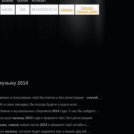
размер
скачан
истекает
Скачать
N/A KB
203
2014/10/15 07:14
Скачать
торрент файл
музыку 2014
ежих и популярных mp3 бесплатно и без регистрации -
скачай
...
т в свои закладки, Вы всегда будете в курсе всех ...
ьбомов и музыкальных сборников
2014
года. У нас Вы найдете ...
 лучшую
музыку
2014
года в формате mp3. Без регистрации!
зыка
,
самые
новые песни
2014
в формате mp3 онлайн и ...
ную
музыку
, которая будет радовать вас и ваших друзей ...