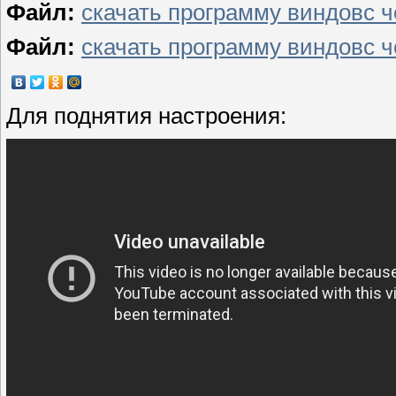
Файл:
скачать программу виндовс ч
Файл:
скачать программу виндовс ч
Для поднятия настроения: