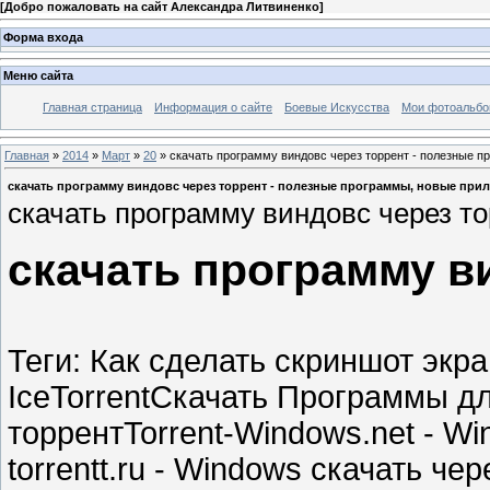
[
Добро пожаловать на сайт Александра Литвиненко
]
Форма входа
Меню сайта
Главная страница
Информация о сайте
Боевые Искусства
Мои фотоальб
Главная
»
2014
»
Март
»
20
» скачать программу виндовс через торрент - полезные п
скачать программу виндовс через торрент - полезные программы, новые при
скачать программу виндовс через т
скачать программу в
Теги: Как сделать скриншот экр
IceTorrentСкачать Программы дл
торрентTorrent-Windows.net - Wi
torrentt.ru - Windows скачать че