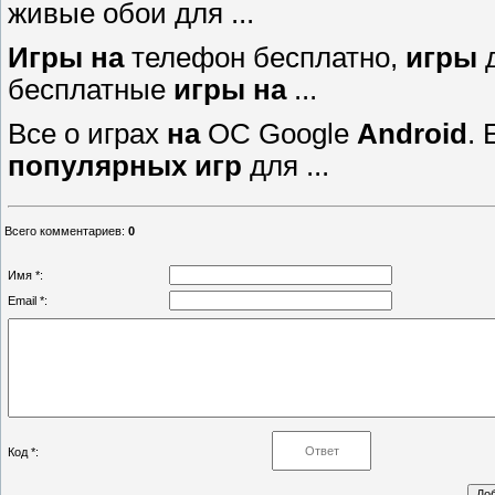
живые обои для ...
Игры
на
телефон бесплатно,
игры
бесплатные
игры
на
...
Все о играх
на
ОС Google
Android
.
популярных
игр
для ...
Всего комментариев
:
0
Имя *:
Email *:
Код *: