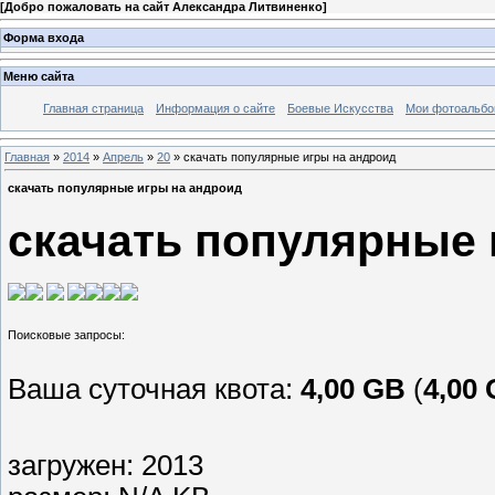
[
Добро пожаловать на сайт Александра Литвиненко
]
Форма входа
Меню сайта
Главная страница
Информация о сайте
Боевые Искусства
Мои фотоальб
Главная
»
2014
»
Апрель
»
20
» скачать популярные игры на андроид
скачать популярные игры на андроид
скачать популярные 
Ваша суточная квота:
4,00 GB
(
4,00
загружен: 2013