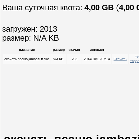
Ваша суточная квота:
4,00 GB
(
4,00
загружен: 2013
размер: N/A KB
название
размер
скачан
истекает
Ск
скачать песню jambazi ft fike
N/A KB
203
2014/10/15 07:14
Скачать
торр