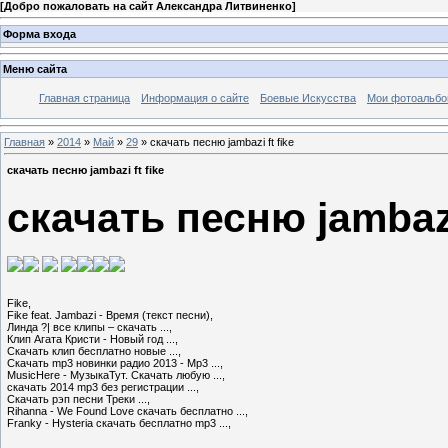
[
Добро пожаловать на сайт Александра Литвиненко
]
Форма входа
Меню сайта
Главная страница
Информация о сайте
Боевые Искусства
Мои фотоальб
Главная
»
2014
»
Май
»
29
» скачать песню jambazi ft fike
скачать песню jambazi ft fike
скачать песню jambazi 
Fike,

Fike feat. Jambazi - Время (текст песни),

Линда ?| все клипы – скачать ...,

Клип Агата Кристи - Новый год ...,

Cкачать клип бесплатно новые ...,

Скачать mp3 новинки радио 2013 - Mp3 ...,

MusicHere - МузыкаТут. Скачать любую ...,

скачать 2014 mp3 без регистрации ...,

Скачать рэп песни Треки ...,

Rihanna - We Found Love скачать бесплатно ...,

Franky - Hysteria скачать бесплатно mp3 ...,