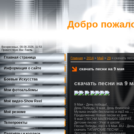
Добро пожало
Воскресенье, 09.08.2026, 11:53
Приветствую Вас
Гость
Главная страница
Главная
»
2014
»
Май
»
29
» скачать песн
Информация о сайте
скачать песни на 9 мая
Боевые Искусства
скачать песни на 9 м
Мои фотоальбомы
Моё видео-Show Reеl
9 Мая - День победы!,

День Победы, 9 мая, День Воинской ...,

Моё резюме
Музыка онлайн бесплатно и mp3 на ...,

Продолжение Новые песни ко дню ...,

9 мая | ПЕСНИ МАЛЕНЬКИХ ЗВЕРЯТ,

Детские песни - Учат в школе ...,

Телепроекты
Песни Победы, mp3 » 9 Мая .RU - День .
скачать ТАТАРСКИЕ ПЕСНИ ...,

Детские песни - Танец маленьких ...,

Партнёры и коллеги