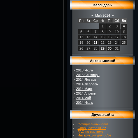
Календарь
«
Май 2014
»
Пн
Вт
Ср
Чт
Пт
Сб
Вс
1
2
3
4
5
6
7
8
9
10
11
12
13
14
15
16
17
18
19
20
21
22
23
24
25
26
27
28
29
30
31
Архив записей
2013 Июль
2013 Сентябрь
2014 Январь
2014 Февраль
2014 Март
2014 Апрель
2014 Май
2014 Июль
Друзья сайта
Официальный блог
Сообщество uCoz
FAQ по системе
Инструкции для uCoz