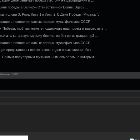
самом деле означает победа Австрии
на
Евровидении и ...
не победы в Великой Отечественной Войне. Здесь ...
ка и слова З. Роот. Лист 1 и Лист 2; В День Победы. Музыка Г.
ование с появления самых первых мультфильмов СССР.
и
Победы, mp3, вы можете поддержать наш проект и разместить ...
скачать
татарскую музыку бесплатно без регистрации mp3 ...
ование с появления самых первых мультфильмов СССР.
ии представлены исключительно для ознакомления без ...
.. Самым популярным музыкальным символом, с которым ...
Рейтинг
:
0.0
/
0