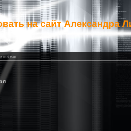
вать на сайт Александра Л
и на 9 мая
ая
..,
