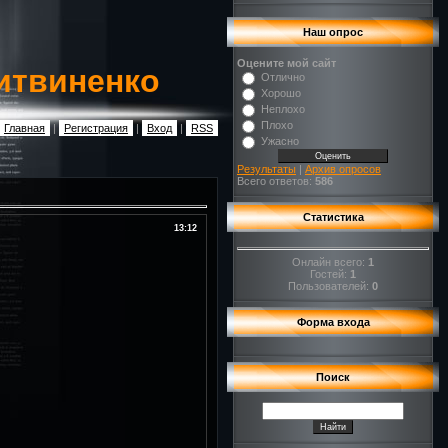
Наш опрос
Оцените мой сайт
итвиненко
Отлично
Хорошо
Неплохо
Плохо
Главная
|
Регистрация
|
Вход
|
RSS
Ужасно
Результаты
|
Архив опросов
Всего ответов:
586
Статистика
13:12
Онлайн всего:
1
Гостей:
1
Пользователей:
0
Форма входа
Поиск