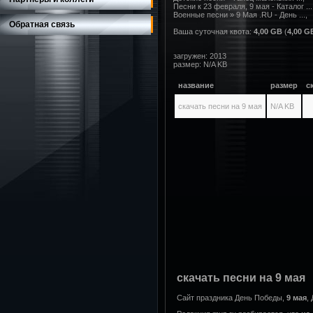
Песни к 23 февраля, 9 мая - Каталог ...,
Военные песни » 9 Мая .RU - День ...,
Обратная связь
Ваша суточная квота:
4,00 GB
(
4,00 G
загружен: 2013
размер: N/A KB
название
размер
с
скачать песни на 9 мая
N/A KB
скачать песни на 9 мая
Сайт праздника День Победы,
9
мая
,