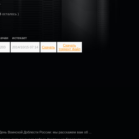


B
осталось )
качан
истекает
Скачать
203
2014/10/15 07:14
Скачать
торрент файл
 День Воинской Доблести России: мы расскажем вам об ...