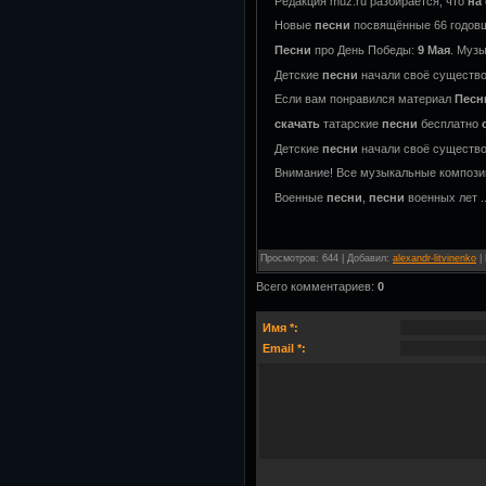
Редакция muz.ru разбирается, что
на
Новые
песни
посвящённые 66 годовщи
Песни
про День Победы:
9
Мая
. Музы
Детские
песни
начали своё существ
Если вам понравился материал
Песн
скачать
татарские
песни
бесплатно
Детские
песни
начали своё существ
Внимание! Все музыкальные композиц
Военные
песни
,
песни
военных лет .
Просмотров
:
644
|
Добавил
:
alexandr-litvinenko
|
Всего комментариев
:
0
Имя *:
Email *: