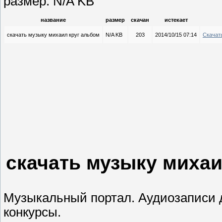
размер: N/A KB
название
размер
скачан
истекает
скачать музыку михаил круг альбом
N/A KB
203
2014/10/15 07:14
Скачат
скачать музыку михаи
Музыкальный портал. Аудиозаписи д
конкурсы.