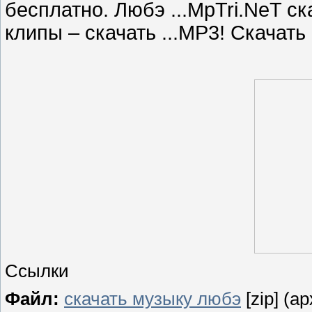
бесплатно. Любэ ...MpTri.NeT ск
клипы – скачать ...MP3! Скачать
Ссылки
Файл:
скачать музыку любэ
[zip] (а