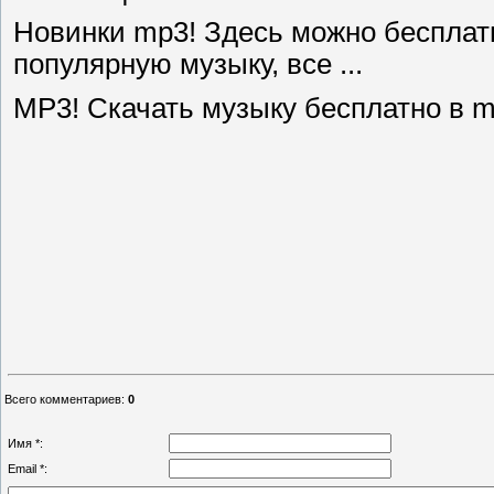
Новинки mp3! Здесь можно бесплатн
популярную музыку, все ...
MP3! Скачать музыку бесплатно в mp
Всего комментариев
:
0
Имя *:
Email *: