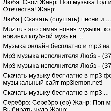
Любэ: Свои Жанр: Поп музыка Год 
Отечества! Жанр:
Любэ | Скачать (слушать) песни и ...
Muz.ru - это самая новая музыка, 
новинки клубной музыки ...
Музыка онлайн бесплатно и mp3 на .
Mp3 музыка исполнителя Любэ - (37
Mp3 музыка исполнителя Любэ - (377
Скачать музыку бесплатно в mp3 ф
музыкальный сайт mp3lemon.net!
Скачать музыку бесплатно в mp3 ...
Серебро: Серебро (ep) Жанр: Поп м
Выбирать чудо Жанр: