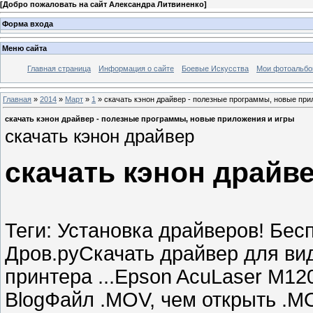
[
Добро пожаловать на сайт Александра Литвиненко
]
Форма входа
Меню сайта
Главная страница
Информация о сайте
Боевые Искусства
Мои фотоальб
Главная
»
2014
»
Март
»
1
» скачать кэнон драйвер - полезные программы, новые при
скачать кэнон драйвер - полезные программы, новые приложения и игры
скачать кэнон драйвер
скачать кэнон драйв
Теги: Установка драйверов! Бес
Дров.руСкачать драйвер для вид
принтера ...Epson AcuLaser M120
BlogФайл .MOV, чем открыть .M