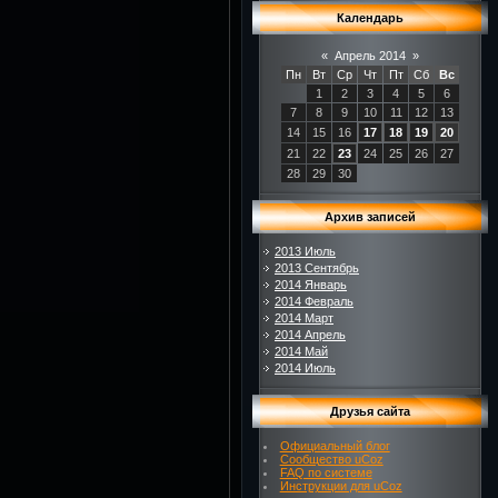
Календарь
«
Апрель 2014
»
Пн
Вт
Ср
Чт
Пт
Сб
Вс
1
2
3
4
5
6
7
8
9
10
11
12
13
14
15
16
17
18
19
20
21
22
23
24
25
26
27
28
29
30
Архив записей
2013 Июль
2013 Сентябрь
2014 Январь
2014 Февраль
2014 Март
2014 Апрель
2014 Май
2014 Июль
Друзья сайта
Официальный блог
Сообщество uCoz
FAQ по системе
Инструкции для uCoz