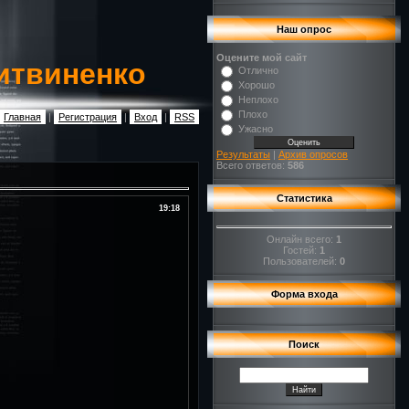
Наш опрос
Оцените мой сайт
итвиненко
Отлично
Хорошо
Неплохо
Плохо
Главная
|
Регистрация
|
Вход
|
RSS
Ужасно
Результаты
|
Архив опросов
Всего ответов:
586
Статистика
19:18
Онлайн всего:
1
Гостей:
1
Пользователей:
0
Форма входа
Поиск