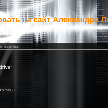
вать на сайт Александра Л
el chipset driver
driver
B
осталось )