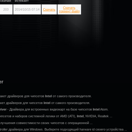
скачан
истекает
Скачать
203
2014/10/15 07:14
Скачать
торрент файл
er
Пакет драйверов для чипсетов
Intel
от самого производителя.
акет драйверов для чипсетов
Intel
от самого производителя.
river
- Драйвера для встроенных видеокарт на базе чипсетов
Intel
Atom.
псетов и наборов системной логики от AMD (ATI),
Intel
, NVIDIA, Realtek ...
лучшения совместимости своих чипсетов с операционной ...
roller драйвера для Windows. Выберете подходящий harware id своего устройства ...