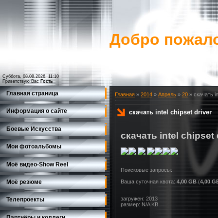
Добро пожало
Суббота, 08.08.2026, 11:10
Приветствую Вас
Гость
Главная страница
Главная
»
2014
»
Апрель
»
20
» скачать int
Информация о сайте
скачать intel chipset driver
Боевые Искусства
скачать intel chipset 
Мои фотоальбомы
Моё видео-Show Reеl
Моё резюме
Ваша суточная квота:
4,00 GB
(
4,00 G
загружен: 2013
Телепроекты
размер: N/A KB
Партнёры и коллеги