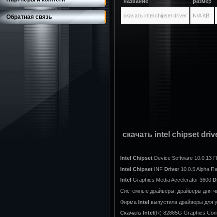
название
размер
скачать intel chipset driver
N/A KB
Обратная связь
скачать intel chipset driv
Intel
Chipset
Device Software 10.0.13 
Intel
Chipset
INF
Driver
10.0.5 Alpha П
Intel
Graphics Media Accelerator 3600
D
Системные драйверы, драйверы для чи
Фирма
Intel
выпустила драйверы для у
Скачать
Intel
(R) 82865G Graphics Cont