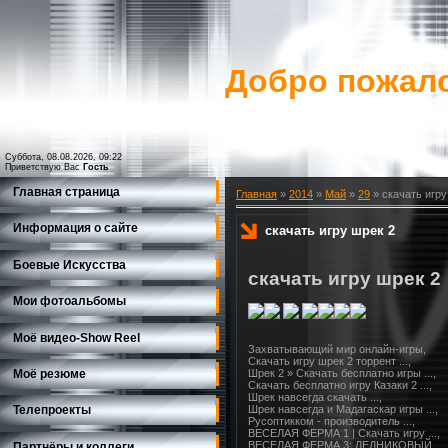
Добро пожало
Суббота, 08.08.2026, 09:22
Приветствую Вас
Гость
Главная страница
Главная
»
2014
»
Май
»
29
» скачать игру
Информация о сайте
скачать игру шрек 2
Боевые Искусства
скачать игру шрек 2
Мои фотоальбомы
Моё видео-Show Reеl
Захватывающий мир онлайн-игры,

Скачать игру шрек 2 торрент ...,

Моё резюме
Шрек 2 » Скачать бесплатно игры ...,

Скачать бесплатно игру Казаки 2 ...,

Шрек навсегда скачать ...,

Шрек навсегда и Мадагаскар игры ...,

Телепроекты
Русоптикком - производитель ...,

ВЕСЕЛАЯ ФЕРМА 1 | Скачать игру ...,

ВЕСЕЛАЯ ФЕРМА 3: ЛЕДНИКОВЫЙ ...,

Партнёры и коллеги