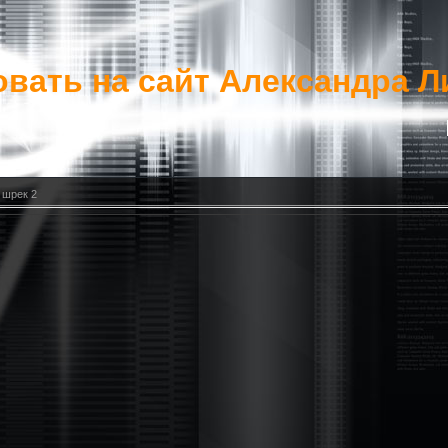
вать на сайт Александра Л
 шрек 2