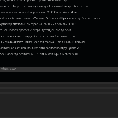
усов, на высокой скорости, торрент, на компьютер
ть
через: Торрент с помощью magnet-ссылки (Быстро, бесплатно ...
аполеоновские войны Разработчик: GSC Game World Язык ...
indows 7 (совместимо с Windows 7) Закачка
Шрек
навсегда бесплатна, не ...
адагаскар
скачать
и смотреть онлайн мультфильмы 3d и ...
 насырова"сорвется с якоря. Дотащить его до реки ...
Вы можете
скачать
игру
Веселая ферма 1 прямо с этой ...
Вы можете
скачать
игру
Веселая ферма 3: Ледниковый период ...
бесплатное скачивание. Скачайте бесплатно
игру
Quake
2
и ...
рек
Навсегда бесплатно ... "Сайт онлайн фильмов zerx.ru ...
Рейтинг
:
0.0
/
0