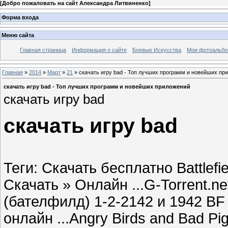
[
Добро пожаловать на сайт Александра Литвиненко
]
Форма входа
Меню сайта
Главная страница
Информация о сайте
Боевые Искусства
Мои фотоальб
Главная
»
2014
»
Март
»
21
» скачать игру bad - Топ лучших программ и новейших пр
скачать игру bad - Топ лучших программ и новейших приложений
скачать игру bad
скачать игру bad
Теги: Скачать бесплатно Battlefi
Скачать » Онлайн ...G-Torrent.net
(бателфилд) 1-2-2142 и 1942 BF
онлайн ...Angry Birds and Bad Pi