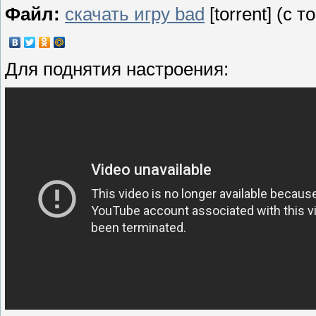
Файл:
скачать игру bad
[torrent] (с т
Для поднятия настроения: