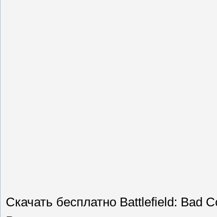
Скачать бесплатно Battlefield: Bad C