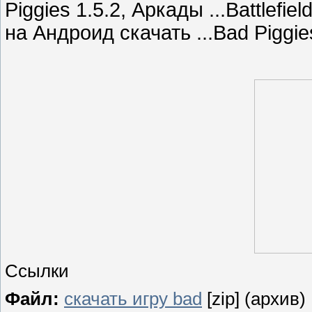
Piggies 1.5.2, Аркады ...Battlefi
на Андроид скачать ...Bad Piggie
Ссылки
Файл:
скачать игру bad
[zip] (архив)