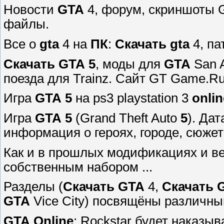
Новости
GTA
4, форум, скриншоты Gr
файлы.
Все о
gta
4 на
ПК
:
Скачать
gta
4, па
Скачать
GTA
5
, моды для
GTA
San A
поезда для Trainz. Сайт GT Game.Ru
Игра
GTA
5
на ps3 playstation 3
onlin
Игра
GTA
5
(Grand Theft Auto
5
). Да
информация о героях, городе, сюжете
Как и в прошлых модификациях и в
собственным набором ...
Разделы (
Скачать
GTA
4,
Скачать
GTA
Vice City) посвящёны различным
GTA
Online
: Rockstar будет наказы