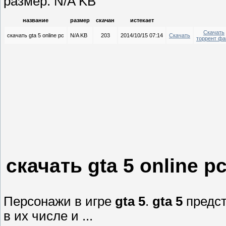
размер: N/A KB
название
размер
скачан
истекает
Скачать
скачать gta 5 online pc
N/A KB
203
2014/10/15 07:14
Скачать
торрент фа
скачать gta 5 online p
Персонажи в игре
gta
5
.
gta
5
предст
в их числе и ...