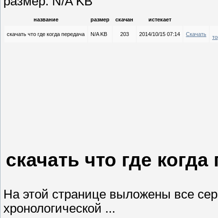
размер: N/A KB
название
размер
скачан
истекает
скачать что где когда передача
N/A KB
203
2014/10/15 07:14
Скачать
то
скачать что где когда
На этой странице выложены все се
хронологической ...