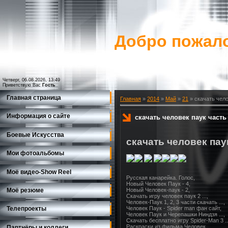
Добро пожало
Четверг, 06.08.2026, 13:49
Приветствую Вас
Гость
Главная страница
Главная
»
2014
»
Май
»
21
» скачать чело
Информация о сайте
скачать человек паук часть
Боевые Искусства
скачать человек пау
Мои фотоальбомы
Моё видео-Show Reеl
Русская канарейка. Голос,

Новый Человек Паук - 4,

Моё резюме
Новый Человек-паук - 2,

Скачать игру человек паук 2 ...,

Человек-Паук 1, 2, 3 части скачать ...,

Человек Паук - Spider man фан сайт,

Телепроекты
Человек Паук и Черепашки Ниндзя ...,

Скачать бесплатно игру Spider-Man 3 ...
Раскраски из фильма Человек ...,

Партнёры и коллеги