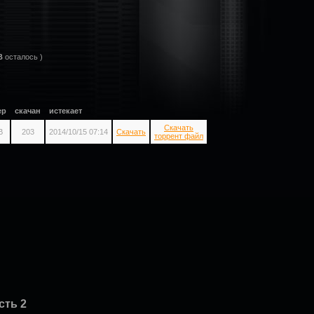
B
осталось )
ер
скачан
истекает
Скачать
B
203
2014/10/15 07:14
Скачать
торрент файл
сть 2