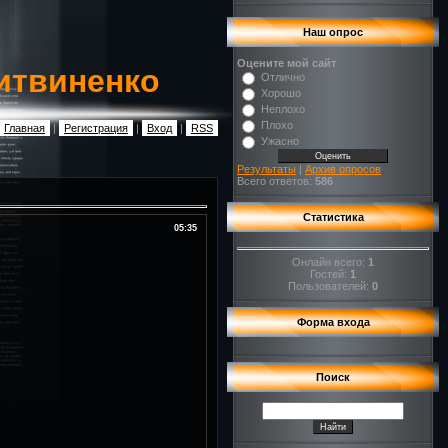
Наш опрос
Оцените мой сайт
итвиненко
Отлично
Хорошо
Неплохо
Плохо
Главная
|
Регистрация
|
Вход
|
RSS
Ужасно
Результаты
|
Архив опросов
Всего ответов:
586
Статистика
05:35
Онлайн всего:
1
Гостей:
1
Пользователей:
0
Форма входа
Поиск