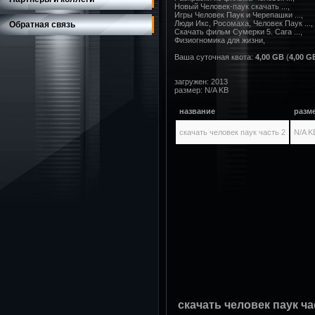
Новый Человек-паук скачать ...,

Игры Человек Паук и Черепашки ...,

Люди Икс, Росомаха, Человек Паук ...,

Обратная связь
Скачать фильм Сумерки 5. Сага ...,

Физиогномика для жизни,
Ваша суточная квота:
4,00 GB
(
4,00 G
загружен: 2013
размер: N/A KB
название
разм
скачать человек паук часть 2
N/A K
скачать человек паук ча