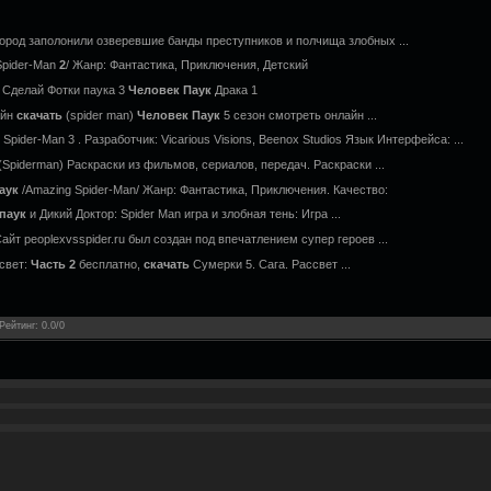
 гopoд зaпoлoнили oзвepeвшиe бaнды пpecтyпникoв и пoлчищa злoбныx ...
Spider-Man
2
/ Жанр: Фантастика, Приключения, Детский
 Сделай Фотки паука 3
Человек
Паук
Драка 1
айн
скачать
(spider man)
Человек
Паук
5 сезон смотреть онлайн ...
 Spider-Man 3 . Разработчик: Vicarious Visions, Beenox Studios Язык Интерфейса: ...
(Spiderman) Раскраски из фильмов, сериалов, передач. Раскраски ...
аук
/Amazing Spider-Man/ Жанр: Фантастика, Приключения. Качество:
паук
и Дикий Доктор: Spider Man игра и злобная тень: Игра ...
айт peoplexvsspider.ru был создан под впечатлением супер героев ...
свет:
Часть
2
бесплатно,
скачать
Сумерки 5. Сага. Рассвет ...
Рейтинг
:
0.0
/
0