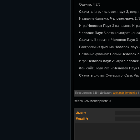
Оценка: 4,7/5
Скачать
¦игру
человек
паук
2
, ведь
Название фильма:
Человек
-
паук
2
/
Игра
Человек
Паук
3 на память Игра
Человек
Паук
5 сезон смотреть онл
Скачать
бесплатно
Человек
Паук
3 -
Раскраски из фильма
Человек
-
паук
Название фильма: Новый
Человек
-
п
Игра
Человек
паук
2
: Игра
Человек
Фан сайт Люди Икс и
Человек
Паук
С
Скачать
фильм Сумерки 5. Сага. Рас
Просмотров
:
646
|
Добавил
:
alexandr-litvinenko
|
Всего комментариев
:
0
Имя *:
Email *: