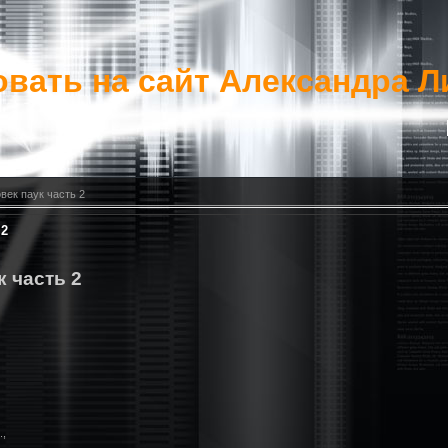
вать на сайт Александра Л
век паук часть 2
 2
к часть 2
,
