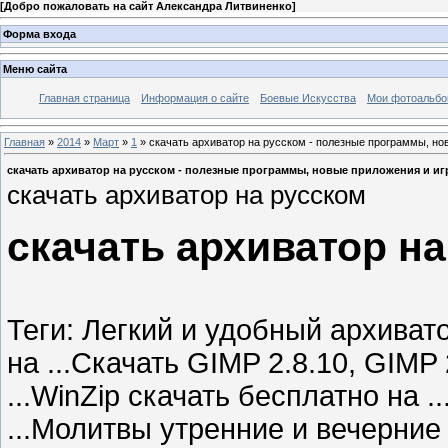
[
Добро пожаловать на сайт Александра Литвиненко
]
Форма входа
Меню сайта
Главная страница
Информация о сайте
Боевые Искусства
Мои фотоальб
Главная
»
2014
»
Март
»
1
» скачать архиватор на русском - полезные программы, но
скачать архиватор на русском - полезные программы, новые приложения и и
скачать архиватор на русском
скачать архиватор на
Теги: Легкий и удобный архива
на ...Скачать GIMP 2.8.10, GIMP 
...WinZip скачать бесплатно на .
...Молитвы утренние и вечерние