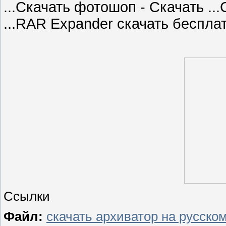
...Скачать фотошоп - Скачать ..
...RAR Expander скачать бесплатн
Ссылки
Файл:
скачать архиватор на русско