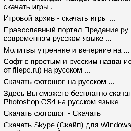
скачать игры ...
Игровой архив - скачать игры ...
Православный портал Предание.ру.
современном русском языке ...
Молитвы утренние и вечерние на ...
Софт с простым и русским названи
от filepc.ru) на русском ...
Скачать фотошоп на русском ...
Здесь Вы сможете бесплатно скач
Photoshop CS4 на русском языке ...
Скачать фотошоп - Скачать ...
Скачать Skype (Скайп) для Windows