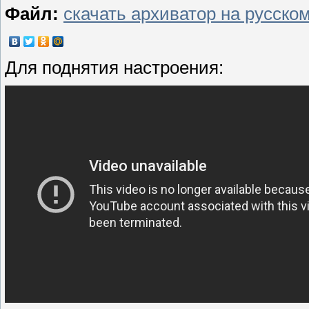
Файл:
скачать архиватор на русско
Для поднятия настроения: