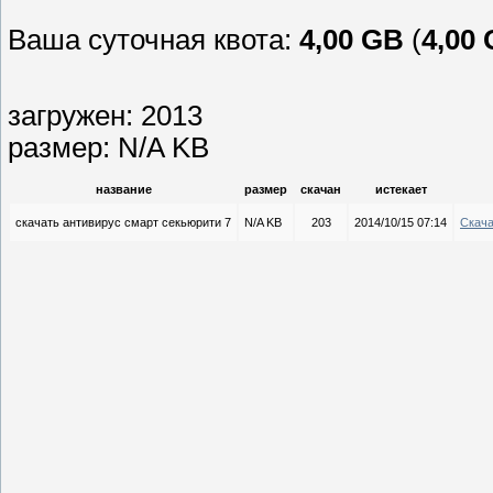
Ваша суточная квота:
4,00 GB
(
4,00
загружен: 2013
размер: N/A KB
название
размер
скачан
истекает
скачать антивирус смарт секьюрити 7
N/A KB
203
2014/10/15 07:14
Скача