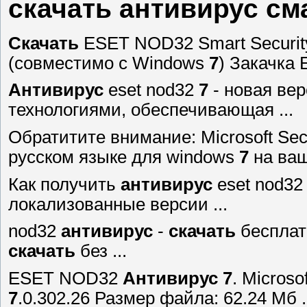
скачать антивирус см
Скачать
ESET NOD32 Smart Securit
(совместимо с Windows
7
) Закачка 
Антивирус
eset nod32
7
- новая ве
технологиями, обеспечивающая ...
Обратитите внимание: Microsoft Secu
русском языке для windows
7
на ваш 
Как получить
антивирус
eset nod32
локализованные версии ...
nod32
антивирус
-
скачать
бесплат
скачать
без ...
ESET NOD32
Антивирус
7
. Microso
7
.0.302.26 Размер файла: 62.24 Мб . 