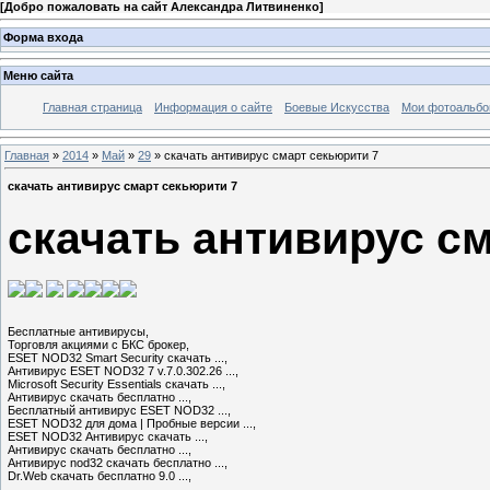
[
Добро пожаловать на сайт Александра Литвиненко
]
Форма входа
Меню сайта
Главная страница
Информация о сайте
Боевые Искусства
Мои фотоальб
Главная
»
2014
»
Май
»
29
» скачать антивирус смарт секьюрити 7
скачать антивирус смарт секьюрити 7
скачать антивирус с
Бесплатные антивирусы,

Торговля акциями с БКС брокер,

ESET NOD32 Smart Security скачать ...,

Антивирус ESET NOD32 7 v.7.0.302.26 ...,

Microsoft Security Essentials скачать ...,

Антивирус скачать бесплатно ...,

Бесплатный антивирус ESET NOD32 ...,

ESET NOD32 для дома | Пробные версии ...,

ESET NOD32 Антивирус скачать ...,

Антивирус скачать бесплатно ...,

Антивирус nod32 скачать бесплатно ...,

Dr.Web скачать бесплатно 9.0 ...,