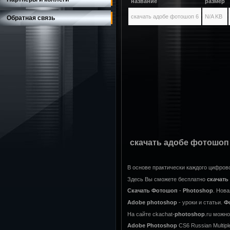
название
размер
скачать адобе фотошоп 6
N/A KB
Обратная связь
скачать адобе фотошоп
В основе практически каждого цифров
Здесь Вы сможете бесплатно
скачать
Скачать
Фотошоп
-
Photoshop
. Нов
Adobe
photoshop
- уроки и статьи.
Ф
На сайте ckachat-
photoshop
.ru можн
Adobe
Photoshop
CS6 Russian Multipl