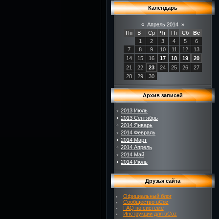
Календарь
«
Апрель 2014
»
Пн
Вт
Ср
Чт
Пт
Сб
Вс
1
2
3
4
5
6
7
8
9
10
11
12
13
14
15
16
17
18
19
20
21
22
23
24
25
26
27
28
29
30
Архив записей
2013 Июль
2013 Сентябрь
2014 Январь
2014 Февраль
2014 Март
2014 Апрель
2014 Май
2014 Июль
Друзья сайта
Официальный блог
Сообщество uCoz
FAQ по системе
Инструкции для uCoz