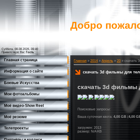
Добро пожало
Суббота, 08.08.2026, 09:40
Приветствую Вас
Гость
Главная страница
Главная
»
2014
»
Апрель
»
20
» скачать 
Информация о сайте
скачать 3d фильмы для тел
Боевые Искусства
скачать 3d фильмы 
Мои фотоальбомы
Моё видео-Show Reеl
Моё резюме
Ваша суточная квота:
4,00 GB
(
4,00 G
загружен: 2013
Телепроекты
размер: N/A KB
Партнёры и коллеги