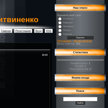
Наш опрос
Оцените мой сайт
итвиненко
Отлично
Хорошо
Неплохо
Плохо
Главная
|
Регистрация
|
Вход
|
RSS
Ужасно
Результаты
|
Архив опросов
Всего ответов:
586
Статистика
10:23
Онлайн всего:
1
Гостей:
1
Пользователей:
0
Форма входа
Поиск