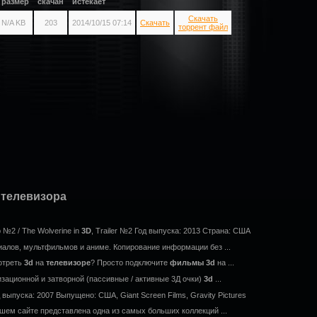
размер
скачан
истекает
Скачать
N/A KB
203
2014/10/15 07:14
Скачать
торрент файл
 телевизора
р №2 / The Wolverine in
3D
, Trailer №2 Год выпуска: 2013 Страна: США
риалов, мультфильмов и аниме. Копирование информации без ...
отреть
3d
на
телевизоре
? Просто подключите
фильмы
3d
на ...
ационной и затворной (пассивные / активные 3Д очки)
3d
...
д выпуска: 2007 Выпущено: США, Giant Screen Films, Gravity Pictures
шем сайте представлена одна из самых больших коллекций ...