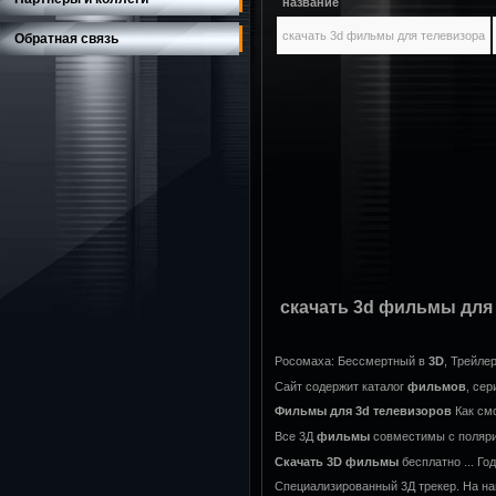
название
скачать 3d фильмы для телевизора
Обратная связь
скачать 3d фильмы для
Росомаха: Бессмертный в
3D
, Трейле
Сайт содержит каталог
фильмов
, се
Фильмы
для
3d
телевизоров
Как см
Все 3Д
фильмы
совместимы с поляриз
Скачать
3D
фильмы
бесплатно ... Го
Специализированный 3Д трекер. На на