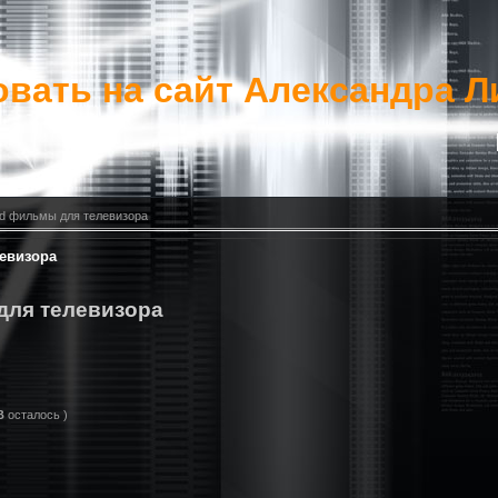
вать на сайт Александра Л
3d фильмы для телевизора
евизора
для телевизора
B
осталось )