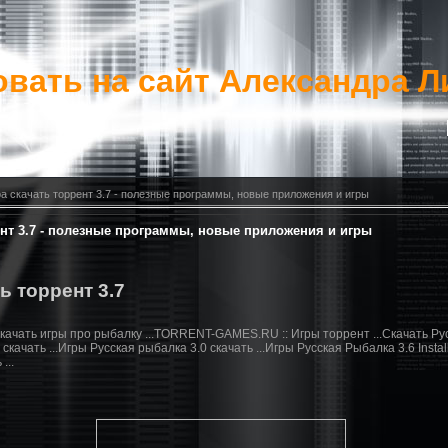
вать на сайт Александра Л
а скачать торрент 3.7 - полезные программы, новые приложения и игры
ент 3.7 - полезные программы, новые приложения и игры
ь торрент 3.7
Cкачать игры про рыбалку ...TORRENT-GAMES.RU :: Игры торрент ...Скачать Ру
качать ...Игры Русская рыбалка 3.0 скачать ...Игры Русская Рыбалка 3.6 Install
...