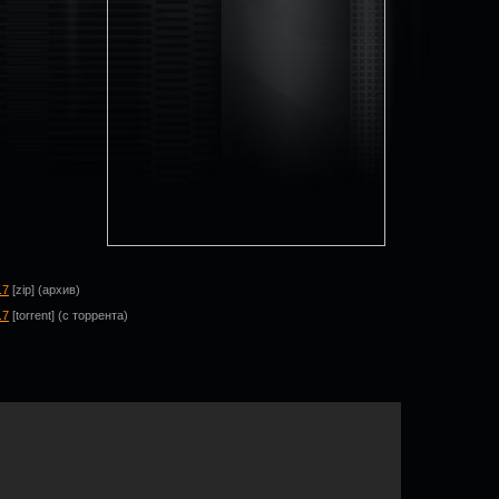
.7
[zip] (архив)
.7
[torrent] (с торрента)