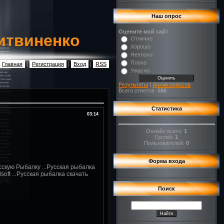
Наш опрос
Оцените мой сайт
итвиненко
Отлично
Хорошо
Неплохо
Плохо
Главная
|
Регистрация
|
Вход
|
RSS
Ужасно
Результаты
|
Архив опросов
Всего ответов:
586
Статистика
03:14
Онлайн всего:
1
Гостей:
1
Пользователей:
0
Форма входа
сскую Рыбалку ...Русская рыбалка
soft ...Русская рыбалка скачать
Поиск