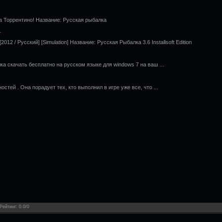
а Торрентино! Название: Русская рыбалка
.
 [2012 / Русский] [Simulation] Название: Русская Рыбалка 3.6 Installsoft Edition
а скачать бесплатно на русском языке для windows 7 на ваш ...
стей . Она порадует тех, кто выполнил в игре уже все, что ...
Рейтинг
:
0.0
/
0