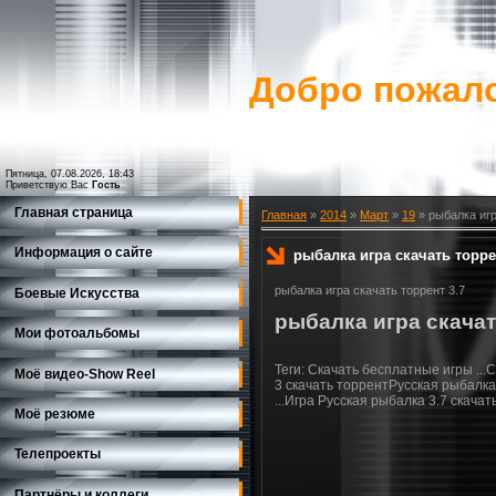
Добро пожало
Пятница, 07.08.2026, 18:43
Приветствую Вас
Гость
Главная страница
Главная
»
2014
»
Март
»
19
» рыбалка игр
Информация о сайте
рыбалка игра скачать торр
рыбалка игра скачать торрент 3.7
Боевые Искусства
рыбалка игра скачат
Мои фотоальбомы
Теги: Скачать бесплатные игры ...
Моё видео-Show Reеl
3 скачать торрентРусская рыбалка с
...Игра Русская рыбалка 3.7 скачать 
Моё резюме
Телепроекты
Партнёры и коллеги