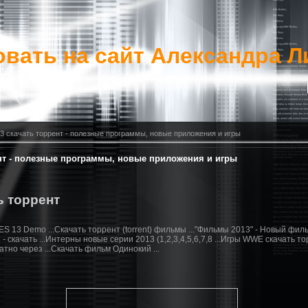
вать на сайт Александра Л
3 скачать торрент - полезные программы, новые приложения и игры
ент - полезные программы, новые приложения и игры
ь торрент
PES 13 Demo ...Cкачать торрент (torrent) фильмы ..."Фильмы 2013" - Новый фил
 скачать ...Интерны новые серии 2013 (1,2,3,4,5,6,7,8 ...Игры WWE скачать то
атно через ...Скачать фильм Одинокий ...