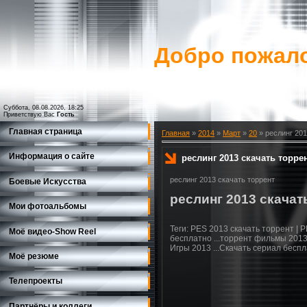
Добро пожало
Суббота, 08.08.2026, 18:25
Приветствую Вас
Гость
Главная страница
Главная
»
2014
»
Март
»
20
» реслинг 201
Информация о сайте
реслинг 2013 скачать торр
реслинг 2013 скачать торрент
Боевые Искусства
реслинг 2013 скачат
Мои фотоальбомы
Теги: PES 2013 скачать торрент | 
Моё видео-Show Reеl
бесплатно ...торрент фильмы 2013 -
Игры 2013 ...Скачать сериал беспл
Моё резюме
Телепроекты
Партнёры и коллеги