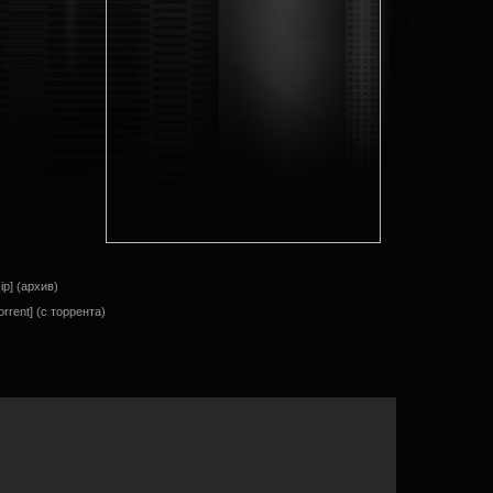
ip] (архив)
orrent] (с торрента)