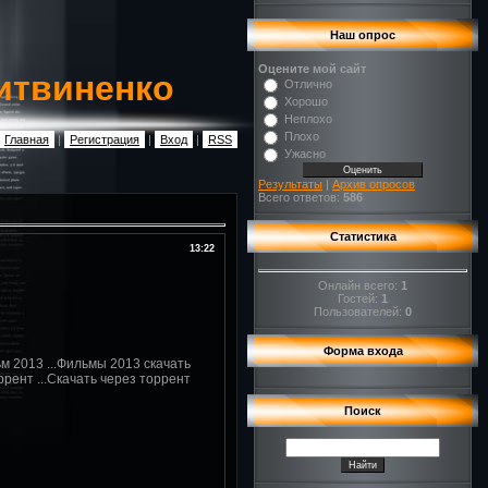
Наш опрос
Оцените мой сайт
итвиненко
Отлично
Хорошо
Неплохо
Плохо
Главная
|
Регистрация
|
Вход
|
RSS
Ужасно
Результаты
|
Архив опросов
Всего ответов:
586
Статистика
13:22
Онлайн всего:
1
Гостей:
1
Пользователей:
0
Форма входа
ьм 2013 ...Фильмы 2013 скачать
ррент ...Скачать через торрент
Поиск