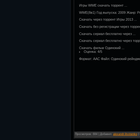
Игры WWE скачать торрент ...
WWE(8в1) Год выпуска: 2009 Жанр: Ре
Скачать через торрент Игры 2013 ...
Скачать без регистрации через торрен
Скачать сериал бесплатно через ...
Скачать сериал бесплатно через торре
Скачать фильм Одинокий ...
Оценка: 4/5
Формат: AAC Файл: Одинокий рейнджер -
Просмотров
:
684
|
Добавил
:
alexandr-litvinenko
|