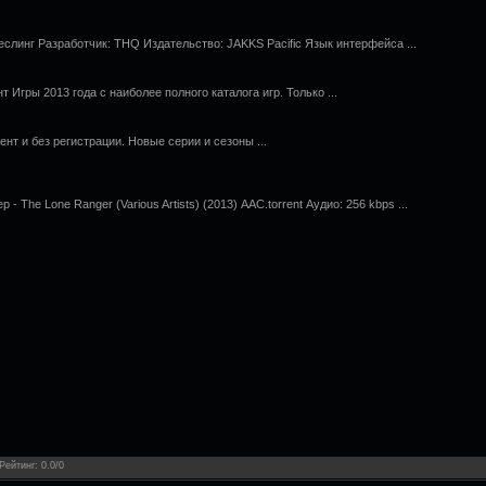
слинг Разработчик: THQ Издательство: JAKKS Pacific Язык интерфейса ...
т Игры 2013 года с наиболее полного каталога игр. Только ...
нт и без регистрации. Новые серии и сезоны ...
 The Lone Ranger (Various Artists) (2013) ААС.torrent Аудио: 256 kbps ...
Рейтинг
:
0.0
/
0