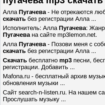
пугачева mp3 скачать
Алла
Пугачева
- Не отрекаются лю
скачать
без регистрации Алла ...
Исполнитель: Алла
Пугачева
: Жанр
Пугачева
на сайте mp3lemon.net.
Алла
Пугачева
- Позови меня с со
скачать
без регистрации Алла ...
Скачать
бесплатно
mp3
песни, бес
регистрации. Добавить ...
Mafona.ru - бесплатный архив муз
обновления музыки ...
Сайт search-n-listen.ru. На нашем 
Прослушать музыку ...